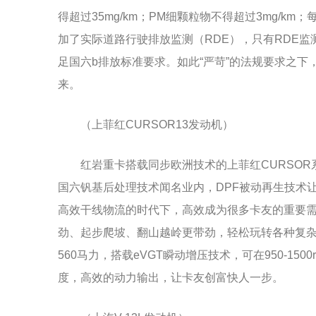
得超过35mg/km；PM细颗粒物不得超过3mg/km
加了实际道路行驶排放监测（RDE），只有RDE监
足国六b排放标准要求。如此“严苛”的法规要求之下
来。
（上菲红CURSOR13发动机）
红岩重卡搭载同步欧洲技术的上菲红CURSO
国六钒基后处理技术闻名业内，DPF被动再生技术
高效干线物流的时代下，高效成为很多卡友的重要需求。
劲、起步爬坡、翻山越岭更带劲，轻松玩转各种复杂
560马力，搭载eVGT瞬动增压技术，可在950-15
度，高效的动力输出，让卡友创富快人一步。