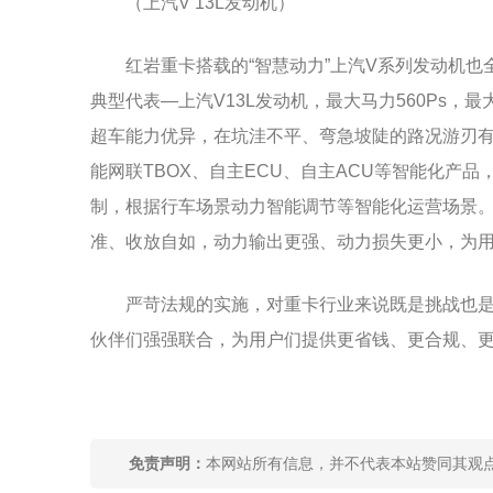
（上汽V 13L发动机）
红岩重卡搭载的“智慧动力”上汽V系列发动机
典型代表—上汽V13L发动机，最大马力560Ps，
超车能力优异，在坑洼不平、弯急坡陡的路况游刃
能网联TBOX、自主ECU、自主ACU等智能化产
制，根据行车场景动力智能调节等智能化运营场景。
准、收放自如，动力输出更强、动力损失更小，为
严苛法规的实施，对重卡行业来说既是挑战也
伙伴们强强联合，为用户们提供更省钱、更合规、
关键词：
免责声明：
本网站所有信息，并不代表本站赞同其观