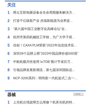
关注
1
/
舜云互联电驱设备全生命周期服务解决方...
2
/
打造千亿级新产业 杰瑞新能源为业界提...
3
/
“第六届中国工业数字化高峰论坛”在...
4
/
杭州市第四机械技工学校，为广大学子搭...
5
/
信创！CAXA PLM荣获“2022年信息技术应...
6
/
深圳39个品牌上榜“2023中国品牌价值500强”
7
/
中航机载共性使用 IoTDB 预计节省百万...
8
/
引领品牌发展新潮流，第七届深圳国际品...
9
/
NCP-3200系列：明纬新一代机架式二合一...
器械
1
/
上光机出现故障怎么维修？机床光机的特...