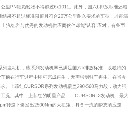
；每公里PN细颗粒物不得超过6x1011。此外，国六b排放标准还增
测结果不超过标准限值且符合20万公里耐久要求的车型，才能满
，上汽红岩与优秀的发动机供应商伙伴却能“从容”应对，有备而
R系列发动机，该系列发动机早已满足国六b排放标准，以独特的
让车辆在行车过程中即可完成再生，无需强制驻车再生。在当今
上菲红CURSOR系列发动机覆盖290-560马力段，动力强
工况。其中，上菲红的明星产品——CURSOR13发动机，最大
00rpm转速下爆发出2500Nm的大扭矩，具备一流的瞬态响应速