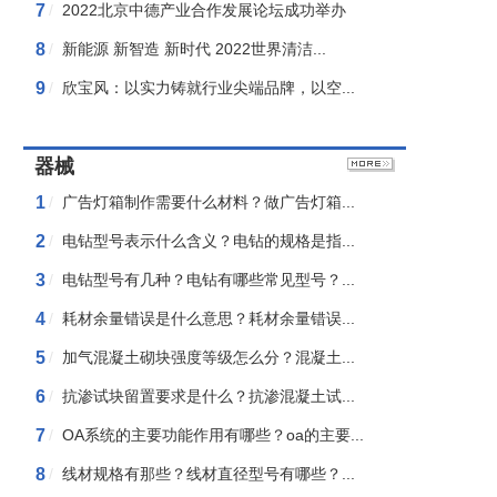
7
/
2022北京中德产业合作发展论坛成功举办
8
/
新能源 新智造 新时代 2022世界清洁...
9
/
欣宝风：以实力铸就行业尖端品牌，以空...
器械
1
/
广告灯箱制作需要什么材料？做广告灯箱...
2
/
电钻型号表示什么含义？电钻的规格是指...
3
/
电钻型号有几种？电钻有哪些常见型号？...
4
/
耗材余量错误是什么意思？耗材余量错误...
5
/
加气混凝土砌块强度等级怎么分？混凝土...
6
/
抗渗试块留置要求是什么？抗渗混凝土试...
7
/
OA系统的主要功能作用有哪些？oa的主要...
8
/
线材规格有那些？线材直径型号有哪些？...