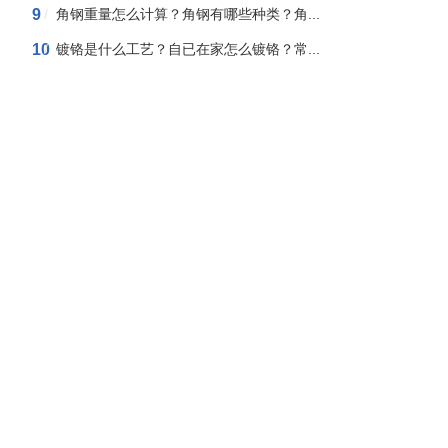
9
/
角钢重量怎么计算？角钢有哪些种类？角...
10
/
镀铬是什么工艺？自已在家怎么镀铬？常...